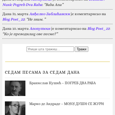
Nusic Pogreb Dva Raba
:
“Baba Ana”
Дана 31. марта
Анђелко Заблаћански
је коментарисао на
Blog Post_22
:
“Не знам. ”
Дана 10. марта
Anonymous
је коментарисао на
Blog Post_22
:
“Ко је преводилац ове песме?”
СЕДАМ ПЕСАМА ЗА СЕДАМ ДАНА
Бранислав Нушић – ПОГРЕБ ДВА РАБА
Марио де Андраде – МОЈОЈ ДУШИ СЕ ЖУРИ