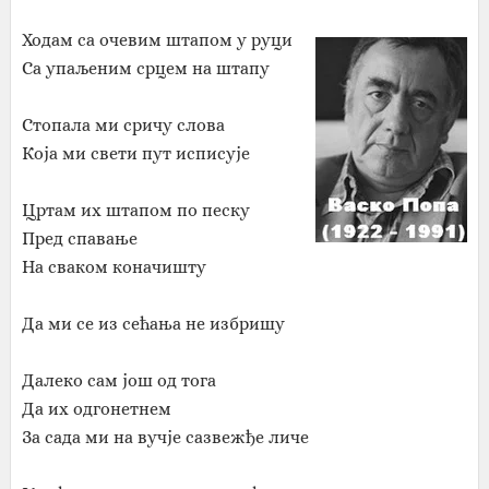
Ходам са очевим штапом у руци
Са упаљеним срцем на штапу
Стопала ми сричу слова
Која ми свети пут исписује
Цртам их штапом по песку
Пред спавање
На сваком коначишту
Да ми се из сећања не избришу
Далеко сам још од тога
Да их одгонетнем
За сада ми на вучје сазвежђе личе