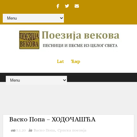
Lat
«
•»
Ћир
Васко Попа – ХОДОЧАШЋА
on
5.1.20
in
Васко Попа
,
Српска поезија