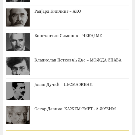
Радјард Киплинг – АКО
Константин Симонов – ЧЕКАЈ МЕ
Владислав Петковић Дис – МОЖДА СПАВА
Јован Дучић – ПЕСМА ЖЕНИ
Оскар Давичо‎: КАЖЕМ СМРТ - А ЉУБИМ