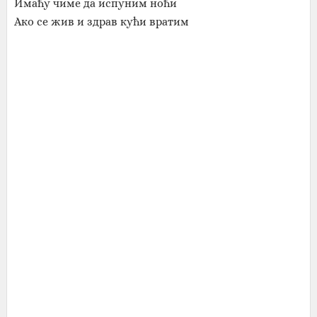
Имаћу чиме да испуним ноћи
Ако се жив и здрав кући вратим