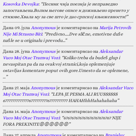
Kosovka Devojka
:
“Песник чија поезија је неправедно
запостављена.Волим његове описе и доживљено пренето у
стихове.Хвала му за све што је дао српској књижевности!”
Дана 09. јула
Anonymous
је коментарисао на
Marija Petrovih
Nije Mi Strasno Biti
:
“Predivno.....Dve slične, emotivne duše
našle se u originalu i prevodu...”
Дана 28. јуна
Anonymous
је коментарисао на
Aleksandar
Vuco Moj Otac Tramvaj Vozi
:
“Koliko treba da budeš glup i
nevaspitan pa da na ovakvoj stranici,koja oplemenjuje
ostavljas komentare poput ovih gore.Umesto da se oplemene,
…”
Дана 27. маја
Anonymous
је коментарисао на
Aleksandar Vuco
Moj Otac Tramvaj Vozi
:
“LEPA JE PESMA ALI RUUSSSSSS
67777777777777677777777767777777777 HAHAHhhHahahahaha”
Дана 14. маја
Anonymous
је коментарисао на
Aleksandar
Vuco Moj Otac Tramvaj Vozi
:
“676767676767676767676767 NIJE
FORA PREKINITE😡😡😡😡😡😡”
Дана 27. априла
Anonymous
је коментарисао на
Branislav