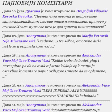
НАЈНОВИЈИ КОМЕНТАРИ
Дана 10. јула
Драгана
је коментарисао на
Dragoljub Filipovic
Kosovka Devojka
:
“Песник чија поезија је неправедно
запостављена.Волим његове описе и доживљено пренето у
стихове.Хвала му за све што је дао српској књижевности!”
Дана 09. јула
Anonymous
је коментарисао на
Marija Petrovih
Nije Mi Strasno Biti
:
“Predivno.....Dve slične, emotivne duše
našle se u originalu i prevodu...”
Дана 28. јуна
Anonymous
је коментарисао на
Aleksandar
Vuco Moj Otac Tramvaj Vozi
:
“Koliko treba da budeš glup i
nevaspitan pa da na ovakvoj stranici,koja oplemenjuje
ostavljas komentare poput ovih gore.Umesto da se oplemene,
…”
Дана 27. маја
Anonymous
је коментарисао на
Aleksandar Vuco
Moj Otac Tramvaj Vozi
:
“LEPA JE PESMA ALI RUUSSSSSS
67777777777777677777777767777777777 HAHAHhhHahahahaha”
Дана 14. маја
Anonymous
је коментарисао на
Aleksandar
Vuco Moj Otac Tramvaj Vozi
:
“676767676767676767676767 NIJE