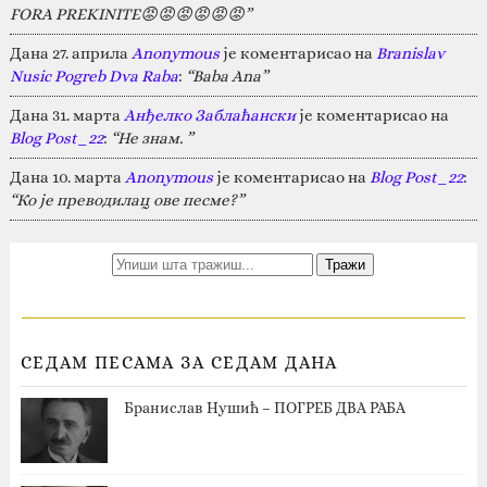
FORA PREKINITE😡😡😡😡😡😡”
Дана 27. априла
Anonymous
је коментарисао на
Branislav
Nusic Pogreb Dva Raba
:
“Baba Ana”
Дана 31. марта
Анђелко Заблаћански
је коментарисао на
Blog Post_22
:
“Не знам. ”
Дана 10. марта
Anonymous
је коментарисао на
Blog Post_22
:
“Ко је преводилац ове песме?”
СЕДАМ ПЕСАМА ЗА СЕДАМ ДАНА
Бранислав Нушић – ПОГРЕБ ДВА РАБА