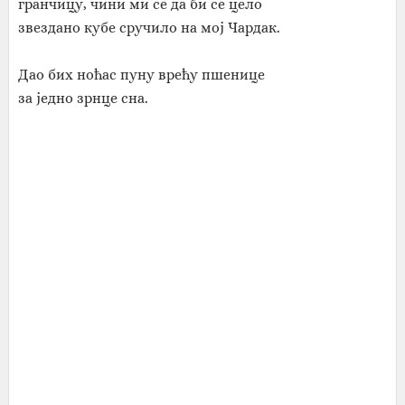
гранчицу, чини ми се да би се цело
звездано кубе сручило на мој Чардак.
Дао бих ноћас пуну врећу пшенице
за једно зрнце сна.