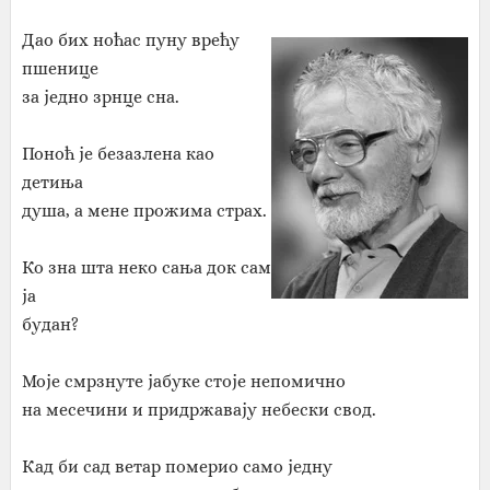
Дао бих ноћас пуну врећу
пшенице
за једно зрнце сна.
Поноћ је безазлена као
детиња
душа, а мене прожима страх.
Ко зна шта неко сања док сам
ја
будан?
Моје смрзнуте јабуке стоје непомично
на месечини и придржавају небески свод.
Кад би сад ветар померио само једну