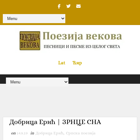
Lat
«
•»
Ћир
Добрица Ерић | ЗРНЦЕ СНА
on
14.9.19
in
Добрица Ерић
,
Српска поезија