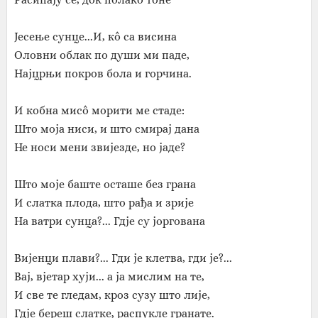
Јесење сунце...И, кô са висина
Оловни облак по души ми паде,
Најцрњи покров бола и горчина.
И кобна мисô морити ме стаде:
Што моја ниси, и што смирај дана
Не носи мени звијезде, но јаде?
Што моје баште осташе без грана
И слатка плода, што рађа и зрије
На ватри сунца?... Гдје су јоргована
Вијенци плави?... Гди је клетва, гди је?...
Вај, вјетар хуји... а ја мислим на те,
И све те гледам, кроз сузу што лије,
Гдје береш слатке, распукле гранате.