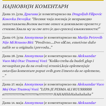
НАЈНОВИЈИ КОМЕНТАРИ
Дана 10. јула
Драгана
је коментарисао на
Dragoljub Filipovic
Kosovka Devojka
:
“Песник чија поезија је неправедно
запостављена.Волим његове описе и доживљено пренето у
стихове.Хвала му за све што је дао српској књижевности!”
Дана 09. јула
Anonymous
је коментарисао на
Marija Petrovih
Nije Mi Strasno Biti
:
“Predivno.....Dve slične, emotivne duše
našle se u originalu i prevodu...”
Дана 28. јуна
Anonymous
је коментарисао на
Aleksandar
Vuco Moj Otac Tramvaj Vozi
:
“Koliko treba da budeš glup i
nevaspitan pa da na ovakvoj stranici,koja oplemenjuje
ostavljas komentare poput ovih gore.Umesto da se oplemene,
…”
Дана 27. маја
Anonymous
је коментарисао на
Aleksandar Vuco
Moj Otac Tramvaj Vozi
:
“LEPA JE PESMA ALI RUUSSSSSS
67777777777777677777777767777777777 HAHAHhhHahahahaha”
Дана 14. маја
Anonymous
је коментарисао на
Aleksandar