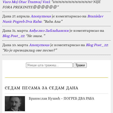
Vuco Moj Otac Tramvaj Vozi
:
“676767676767676767676767 NIJE
FORA PREKINITE😡😡😡😡😡😡”
Дана 27. априла
Anonymous
је коментарисао на
Branislav
Nusic Pogreb Dva Raba
:
“Baba Ana”
Дана 31. марта
Анђелко Заблаћански
је коментарисао на
Blog Post_22
:
“Не знам. ”
Дана 10. марта
Anonymous
је коментарисао на
Blog Post_22
:
“Ко је преводилац ове песме?”
СЕДАМ ПЕСАМА ЗА СЕДАМ ДАНА
Бранислав Нушић – ПОГРЕБ ДВА РАБА