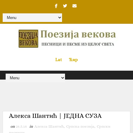
Lat
«
•»
Ћир
Алекса Шантић | ЈЕДНА СУЗА
on
28.5.16
in
Алекса Шантић
,
Српска поезија
,
Српски
песници