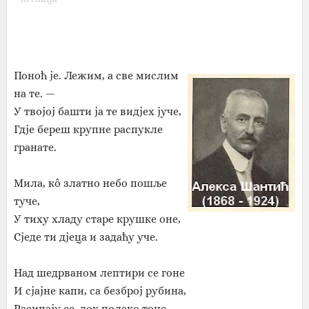
Поноћ је. Лежим, а све мислим
на те. —
У твојој башти ја те видјех јуче,
Гдје береш крупне распукле
гранате.
Мила, кô златно небо пошље
туче,
У тиху хладу старе крушке оне,
Сједе ти дјеца и задаћу уче.
Над шедрваном лептири се гоне
И сјајне капи, са безброј рубина,
Расипају се, док полако тоне