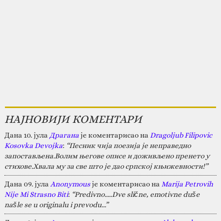
НАЈНОВИЈИ КОМЕНТАРИ
Дана 10. јула
Драгана
је коментарисао на
Dragoljub Filipovic
Kosovka Devojka
:
“Песник чија поезија је неправедно
запостављена.Волим његове описе и доживљено пренето у
стихове.Хвала му за све што је дао српској књижевности!”
Дана 09. јула
Anonymous
је коментарисао на
Marija Petrovih
Nije Mi Strasno Biti
:
“Predivno.....Dve slične, emotivne duše
našle se u originalu i prevodu...”