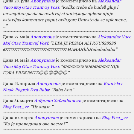
Дана 28. јуна
Anonymous
је коментарисао на
Aleksandar
Vuco Moj Otac Tramvaj Vozi
:
“Koliko treba da budeš glup i
nevaspitan pa da na ovakvoj stranici,koja oplemenjuje
ostavljas komentare poput ovih gore.Umesto da se oplemene,
…”
Дана 27. маја
Anonymous
је коментарисао на
Aleksandar Vuco
Moj Otac Tramvaj Vozi
:
“LEPA JE PESMA ALI RUUSSSSSS
67777777777777677777777767777777777 HAHAHhhHahahahaha”
Дана 14. маја
Anonymous
је коментарисао на
Aleksandar
Vuco Moj Otac Tramvaj Vozi
:
“676767676767676767676767 NIJE
FORA PREKINITE😡😡😡😡😡😡”
Дана 27. априла
Anonymous
је коментарисао на
Branislav
Nusic Pogreb Dva Raba
:
“Baba Ana”
Дана 31. марта
Анђелко Заблаћански
је коментарисао на
Blog Post_22
:
“Не знам. ”
Дана 10. марта
Anonymous
је коментарисао на
Blog Post_22
:
“Ко је преводилац ове песме?”