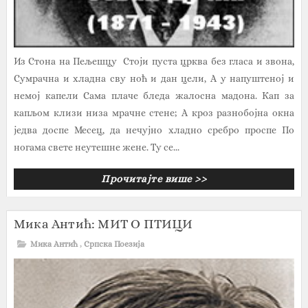
Из Стона на Пељешцу Стоји пуста црква без гласа и звона,
Сумрачна и хладна сву ноћ и дан цели, А у напуштеној и
немој капели Сама плаче бледа жалосна мадона. Кап за
капљом клизи низа мрачне стене; А кроз разнобојна окна
једва доспе Месец, да нечујно хладно сребро проспе По
ногама свете неутешне жене. Ту се...
Прочитајте више >>
Мика Антић: МИТ О ПТИЦИ
Мика Антић
,
Српска Поезија