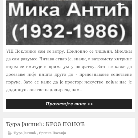
VIII Поклонио сам се ветру. Поклонио се тишини. Мислим
да сам разумео. Читава ствар је, значи, у ватромету хитрине
којом се емитује и прима ум у повратку. Зато се каже да
досезање није ништа друго до - препознавање сопствене
поруке. Зато се каже да је простор: искуство којим нас је
додирнуо сопствени додир кад нам...
Прочитајте више >>
Ђура Јакшић: КРОЗ ПОНОЋ
Ђура Јакшић
,
Српска Поезија