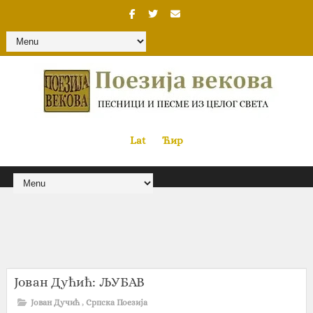
Lat
«
•»
Ћир
Јован Дућић: ЉУБАВ
Јован Дучић
,
Српска Поезија