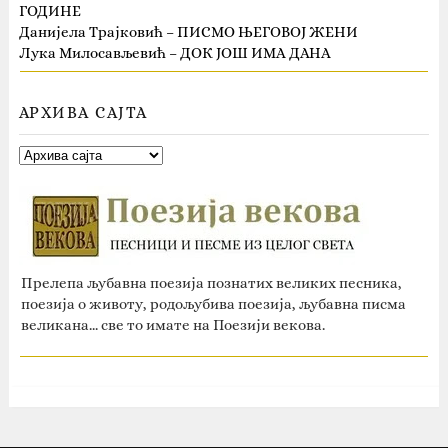
ГОДИНЕ
Данијела Трајковић – ПИСМО ЊЕГОВОЈ ЖЕНИ
Лука Милосављевић – ДОК ЈОШ ИМА ДАНА
АРХИВА САЈТА
Прелепа љубавна поезија познатих великих песника,
поезија о животу, родољубива поезија, љубавна писма
великана... све то имате на Поезији векова.