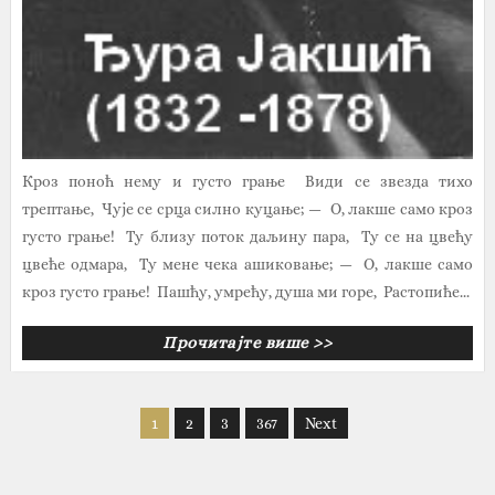
Кроз поноћ нему и густо грање Види се звезда тихо
трептање, Чује се срца силно куцање; — О, лакше само кроз
густо грање! Ту близу поток даљину пара, Ту се на цвећу
цвеће одмара, Ту мене чека ашиковање; — О, лакше само
кроз густо грање! Пашћу, умрећу, душа ми горе, Растопиће...
Прочитајте више >>
1
2
3
367
Next