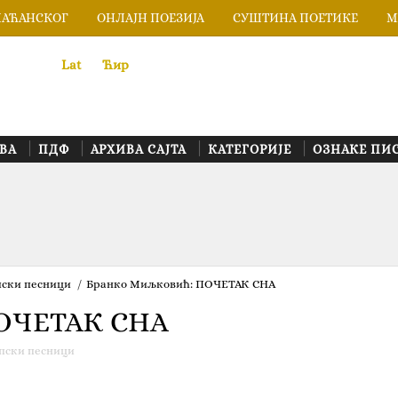
ЛАЋАНСКОГ
ОНЛАЈН ПОЕЗИЈА
СУШТИНА ПОЕТИКЕ
М
Lat
«
•»
Ћир
ВА
ПДФ
АРХИВА САЈТА
КАТЕГОРИЈЕ
ОЗНАКЕ ПИ
ски песници
/
Бранко Миљковић: ПОЧЕТАК СНА
ПОЧЕТАК СНА
пски песници