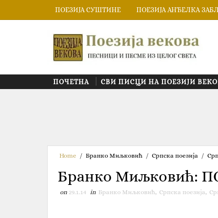
ПОЕЗИЈА СУШТИНЕ
ПОЕЗИЈА АНЂЕЛКА ЗАБ
ПОЧЕТНА
СВИ ПИСЦИ НА ПОЕЗИЈИ ВЕКО
Home
/
Бранко Миљковић
/
Српска поезија
/
Срп
Бранко Миљковић: 
on
29.1.14
in
Бранко Миљковић
,
Српска поезија
,
Ср