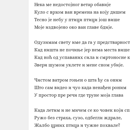
Нека ме недостојног ветар обавије
Куло с врхом ван времена на коју дишем
Тесно је небу у птици птици још више
Моје издвојено око ван главе бдије.
Одузимам свету име да га у предстварност
Кад ништа не почиње јер нема места више
Кад ноћ од успаваних сила и смртоносне 
Звери шумом уклете и мене сном убије.
Чистом ватром гоњен о шта ћу са оним
Што сам видео и чуо када ненађен роним
У простор пре речи где труне моја глава
Када летим и не мичем се ко човек који сп
Ружо без страха, сузо, одбегли ждрале,
Жалбо црних птица и тужне похвале?