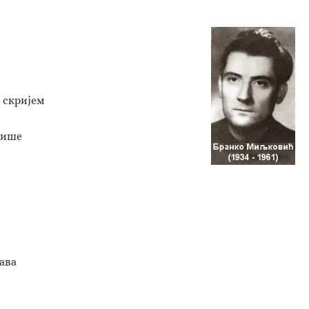
 скријем
кише
ава