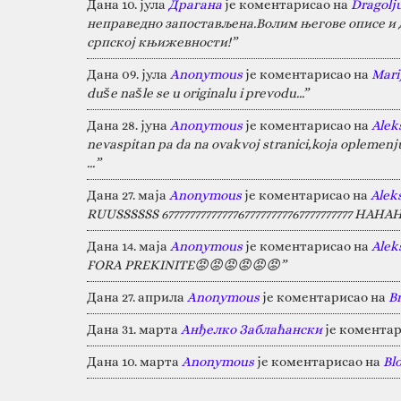
Дана 10. јула
Драгана
је коментарисао на
Dragolj
неправедно запостављена.Волим његове описе и д
српској књижевности!”
Дана 09. јула
Anonymous
је коментарисао на
Marij
duše našle se u originalu i prevodu...”
Дана 28. јуна
Anonymous
је коментарисао на
Alek
nevaspitan pa da na ovakvoj stranici,koja oplemen
…”
Дана 27. маја
Anonymous
је коментарисао на
Alek
RUUSSSSSS 67777777777777677777777767777777777 HA
Дана 14. маја
Anonymous
је коментарисао на
Alek
FORA PREKINITE😡😡😡😡😡😡”
Дана 27. априла
Anonymous
је коментарисао на
B
Дана 31. марта
Анђелко Заблаћански
је коментар
Дана 10. марта
Anonymous
је коментарисао на
Bl