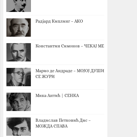
Радјард Киплинг – АКО
Константин Симонов – ЧЕКАЈ МЕ
Марио де Андраде – МОЈОЈ ДУШИ
СЕ ЖУРИ
Мика Антић | СЕНКА
Владислав Петковић Дис –
МОЖДА СПАВА