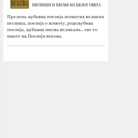
Прелепа љубавна поезија познатих великих
песника, поезија о животу, родољубива
поезија, љубавна писма великана... све то
имате на Поезији векова.