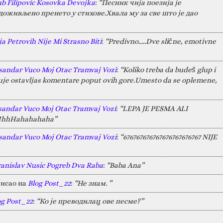
ub Filipovic Kosovka Devojka
:
“Песник чија поезија је
оживљено пренето у стихове.Хвала му за све што је дао
a Petrovih Nije Mi Strasno Biti
:
“Predivno.....Dve slične, emotivne
sandar Vuco Moj Otac Tramvaj Vozi
:
“Koliko treba da budeš glup i
juje ostavljas komentare poput ovih gore.Umesto da se oplemene,
sandar Vuco Moj Otac Tramvaj Vozi
:
“LEPA JE PESMA ALI
HAHhhHahahahaha”
sandar Vuco Moj Otac Tramvaj Vozi
:
“676767676767676767676767 NIJE
ranislav Nusic Pogreb Dva Raba
:
“Baba Ana”
исао на
Blog Post_22
:
“Не знам. ”
og Post_22
:
“Ко је преводилац ове песме?”