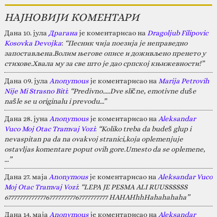
НАЈНОВИЈИ КОМЕНТАРИ
Дана 10. јула
Драгана
је коментарисао на
Dragoljub Filipovic
Kosovka Devojka
:
“Песник чија поезија је неправедно
запостављена.Волим његове описе и доживљено пренето у
стихове.Хвала му за све што је дао српској књижевности!”
Дана 09. јула
Anonymous
је коментарисао на
Marija Petrovih
Nije Mi Strasno Biti
:
“Predivno.....Dve slične, emotivne duše
našle se u originalu i prevodu...”
Дана 28. јуна
Anonymous
је коментарисао на
Aleksandar
Vuco Moj Otac Tramvaj Vozi
:
“Koliko treba da budeš glup i
nevaspitan pa da na ovakvoj stranici,koja oplemenjuje
ostavljas komentare poput ovih gore.Umesto da se oplemene,
…”
Дана 27. маја
Anonymous
је коментарисао на
Aleksandar Vuco
Moj Otac Tramvaj Vozi
:
“LEPA JE PESMA ALI RUUSSSSSS
67777777777777677777777767777777777 HAHAHhhHahahahaha”
Дана 14. маја
Anonymous
је коментарисао на
Aleksandar