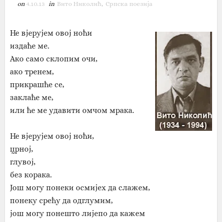
on
4.10.13
in
Вито Николић
,
Српска поезија
Не вјерујем овој ноћи
издаће ме.
Ако само склопим очи,
ако тренем,
прикрашће се,
заклаће ме,
или ће ме удавити омчом мрака.
Не вјерујем овој ноћи,
црној,
глувој,
без корака.
Још могу понеки осмијех да слажем,
понеку срећу да одглумим,
још могу понешто лијепо да кажем