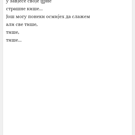
у завјесе своје црне
страшне кише...
Још могу понеки осмијех да слажем
али све тише,
тише,
тише...