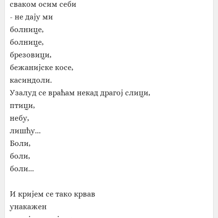
сваком осим себи
- не дају ми
болнице,
болнице,
брезовици,
бежанијске косе,
касиндоли.
Узалуд се враћам некад драгој слици,
птици,
небу,
лишћу...
Боли,
боли,
боли...
И кријем се тако крвав
унакажен