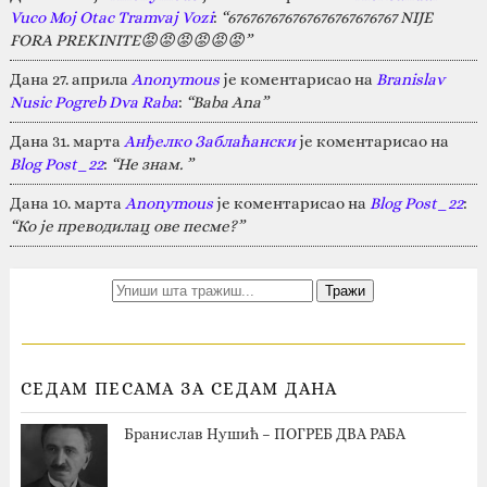
Vuco Moj Otac Tramvaj Vozi
:
“676767676767676767676767 NIJE
FORA PREKINITE😡😡😡😡😡😡”
Дана 27. априла
Anonymous
је коментарисао на
Branislav
Nusic Pogreb Dva Raba
:
“Baba Ana”
Дана 31. марта
Анђелко Заблаћански
је коментарисао на
Blog Post_22
:
“Не знам. ”
Дана 10. марта
Anonymous
је коментарисао на
Blog Post_22
:
“Ко је преводилац ове песме?”
СЕДАМ ПЕСАМА ЗА СЕДАМ ДАНА
Бранислав Нушић – ПОГРЕБ ДВА РАБА