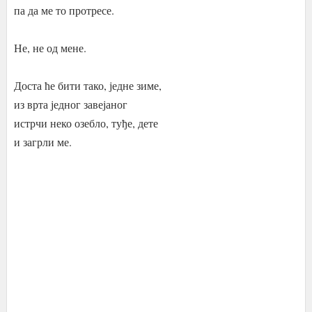
па да ме то протресе.
Не, не од мене.
Доста ће бити тако, једне зиме,
из врта једног завејаног
истрчи неко озебло, туђе, дете
и загрли ме.