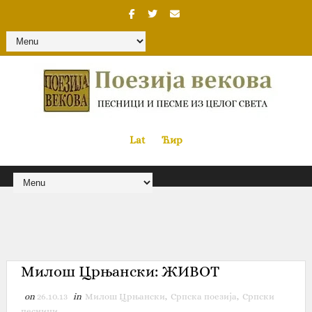
Lat
«
•»
Ћир
Милош Црњански: ЖИВОТ
on
26.10.13
in
Милош Црњански
,
Српска поезија
,
Српски
песници