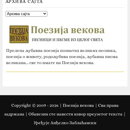
АРХИВА САЈТА
Прелепа љубавна поезија познатих великих песника,
поезија о животу, родољубива поезија, љубавна писма
великана... све то имате на Поезији векова.
Copyright © 2009 -
2026
| Поезија векова | Сва права
задржана | Oбавезни сте навести извор преузетог текста |
Уређује Анђелко Заблаћански