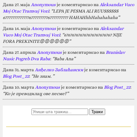
Дана 27. маја
Anonymous
је коментарисао на
Aleksandar Vuco
Moj Otac Tramvaj Vozi
:
“LEPA JE PESMA ALI RUUSSSSSS
67777777777777677777777767777777777 HAHAHhhHahahahaha”
Дана 14. маја
Anonymous
је коментарисао на
Aleksandar
Vuco Moj Otac Tramvaj Vozi
:
“676767676767676767676767 NIJE
FORA PREKINITE😡😡😡😡😡😡”
Дана 27. априла
Anonymous
је коментарисао на
Branislav
Nusic Pogreb Dva Raba
:
“Baba Ana”
Дана 31. марта
Анђелко Заблаћански
је коментарисао на
Blog Post_22
:
“Не знам. ”
Дана 10. марта
Anonymous
је коментарисао на
Blog Post_22
:
“Ко је преводилац ове песме?”