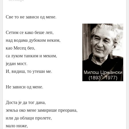
Све то не зависи од мене.
Сетим се како беше леп,
над водама дубоким неким,
као Месец бео,
са луком танким и меким,
један мост.
И, видиш, то утеши ме.
Не зависи од мене.
Доста је да тог дана,
земља око мене замирише преорана,
или да облаци пролете,
мало ниже,