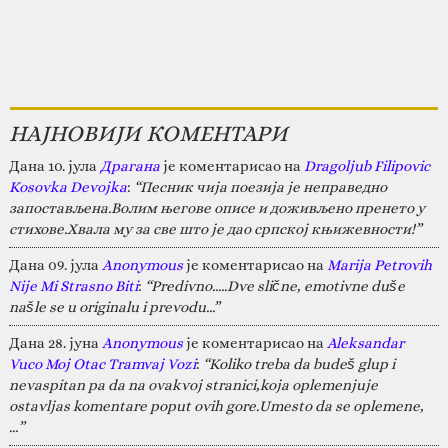
НАЈНОВИЈИ КОМЕНТАРИ
Дана 10. јула
Драгана
је коментарисао на
Dragoljub Filipovic
Kosovka Devojka
:
“Песник чија поезија је неправедно
запостављена.Волим његове описе и доживљено пренето у
стихове.Хвала му за све што је дао српској књижевности!”
Дана 09. јула
Anonymous
је коментарисао на
Marija Petrovih
Nije Mi Strasno Biti
:
“Predivno.....Dve slične, emotivne duše
našle se u originalu i prevodu...”
Дана 28. јуна
Anonymous
је коментарисао на
Aleksandar
Vuco Moj Otac Tramvaj Vozi
:
“Koliko treba da budeš glup i
nevaspitan pa da na ovakvoj stranici,koja oplemenjuje
ostavljas komentare poput ovih gore.Umesto da se oplemene,
…”