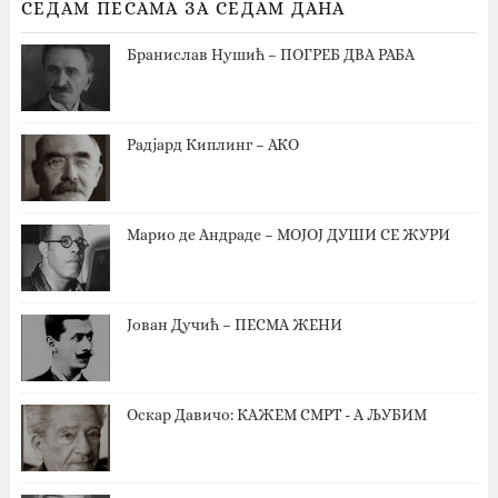
СЕДАМ ПЕСАМА ЗА СЕДАМ ДАНА
Бранислав Нушић – ПОГРЕБ ДВА РАБА
Радјард Киплинг – АКО
Марио де Андраде – МОЈОЈ ДУШИ СЕ ЖУРИ
Јован Дучић – ПЕСМА ЖЕНИ
Оскар Давичо‎: КАЖЕМ СМРТ - А ЉУБИМ