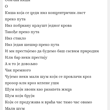
О
Киша која се цеди низ концентрични лист
преко пута
Низ побркану крљушт једног крова
Такође преко пута
Низ стакло
Низ један шешир преко пута
И ми престајемо да будемо баш сасвим природни
Или бар неки престају
А и то је довољно
Чак премного
Чујемо неки мали шум који се провлачи кроз
прозор или кроз иглене уши
Шум који звони као разапета жица
Шум који бруји
Који се продужава и враћа час тамо час овамо
Мали шум