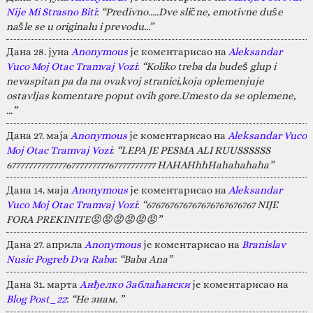
Nije Mi Strasno Biti
:
“Predivno.....Dve slične, emotivne duše
našle se u originalu i prevodu...”
Дана 28. јуна
Anonymous
је коментарисао на
Aleksandar
Vuco Moj Otac Tramvaj Vozi
:
“Koliko treba da budeš glup i
nevaspitan pa da na ovakvoj stranici,koja oplemenjuje
ostavljas komentare poput ovih gore.Umesto da se oplemene,
…”
Дана 27. маја
Anonymous
је коментарисао на
Aleksandar Vuco
Moj Otac Tramvaj Vozi
:
“LEPA JE PESMA ALI RUUSSSSSS
67777777777777677777777767777777777 HAHAHhhHahahahaha”
Дана 14. маја
Anonymous
је коментарисао на
Aleksandar
Vuco Moj Otac Tramvaj Vozi
:
“676767676767676767676767 NIJE
FORA PREKINITE😡😡😡😡😡😡”
Дана 27. априла
Anonymous
је коментарисао на
Branislav
Nusic Pogreb Dva Raba
:
“Baba Ana”
Дана 31. марта
Анђелко Заблаћански
је коментарисао на
Blog Post_22
:
“Не знам. ”