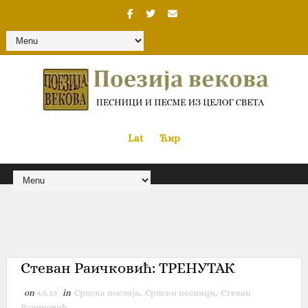
Lat
«
•»
Ћир
Стеван Раичковић‎: ТРЕНУТАК
on
4.5.13
in
Српска поезија
,
Српски песници
,
Стеван
Раичковић