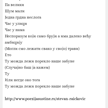
Па велики
Шум мали
Једна грдна неслога
Час у улици
Час у нама
Неспоразум који само бруји а има далеко већу
амбицију
(Могли смо лежати свако у својој трави)
Ето
Ту можда лежи порекло наше забуне
(Случајно баш ја кажем)
Ту
Или негде око тога
Ту можда лежи порекло наше забуне
http://www.poezijasustine.rs/stevan-raickovic