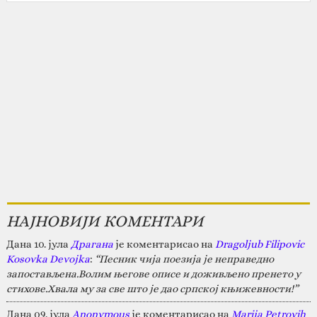
НАЈНОВИЈИ КОМЕНТАРИ
Дана 10. јула
Драгана
је коментарисао на
Dragoljub Filipovic
Kosovka Devojka
:
“Песник чија поезија је неправедно
запостављена.Волим његове описе и доживљено пренето у
стихове.Хвала му за све што је дао српској књижевности!”
Дана 09. јула
Anonymous
је коментарисао на
Marija Petrovih