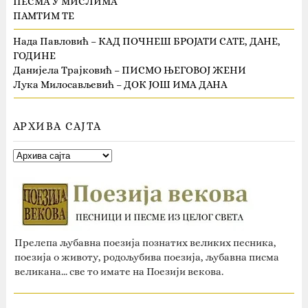
ПЕСМА У МИСЛИМА
ПАМТИМ ТЕ
Нада Павловић – КАД ПОЧНЕШ БРОЈАТИ САТЕ, ДАНЕ,
ГОДИНЕ
Данијела Трајковић – ПИСМО ЊЕГОВОЈ ЖЕНИ
Лука Милосављевић – ДОК ЈОШ ИМА ДАНА
АРХИВА САЈТА
Прелепа љубавна поезија познатих великих песника,
поезија о животу, родољубива поезија, љубавна писма
великана... све то имате на Поезији векова.