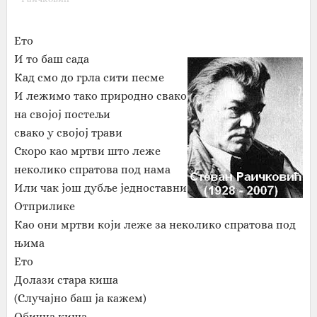
Ето
И то баш сада
Кад смо до грла сити песме
И лежимо тако природно свако
на својој постељи
свако у својој трави
Скоро као мртви што леже
неколико спратова под нама
Или чак још дубље једноставни
Отприлике
Као они мртви који леже за неколико спратова под
њима
Ето
Долази стара киша
(Случајно баш ја кажем)
Обична киша