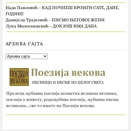
Нада Павловић – КАД ПОЧНЕШ БРОЈАТИ САТЕ, ДАНЕ,
ГОДИНЕ
Данијела Трајковић – ПИСМО ЊЕГОВОЈ ЖЕНИ
Лука Милосављевић – ДОК ЈОШ ИМА ДАНА
АРХИВА САЈТА
Прелепа љубавна поезија познатих великих песника,
поезија о животу, родољубива поезија, љубавна писма
великана... све то имате на Поезији векова.