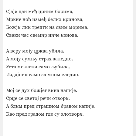
Сјаји дан међ црним борима,
Мркне ноћ измеђ белих кринова,
Божји лик трепти на свим морима,
Сваки час свемир ниче изнова.
А веру моју црква убила,
А моју сумњу страх заледио,
Уста ме лажи само љубила,
Издајник само за мном следио.
Мој се дух божјег вина напије,
Срце се светој речи отвори,
А бдим пред страшном бравом капије,
Као пред градом где су злотвори.