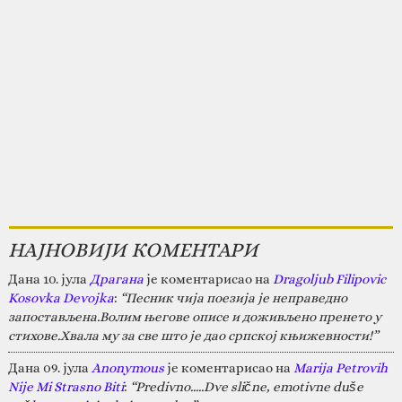
НАЈНОВИЈИ КОМЕНТАРИ
Дана 10. јула
Драгана
је коментарисао на
Dragoljub Filipovic
Kosovka Devojka
:
“Песник чија поезија је неправедно
запостављена.Волим његове описе и доживљено пренето у
стихове.Хвала му за све што је дао српској књижевности!”
Дана 09. јула
Anonymous
је коментарисао на
Marija Petrovih
Nije Mi Strasno Biti
:
“Predivno.....Dve slične, emotivne duše