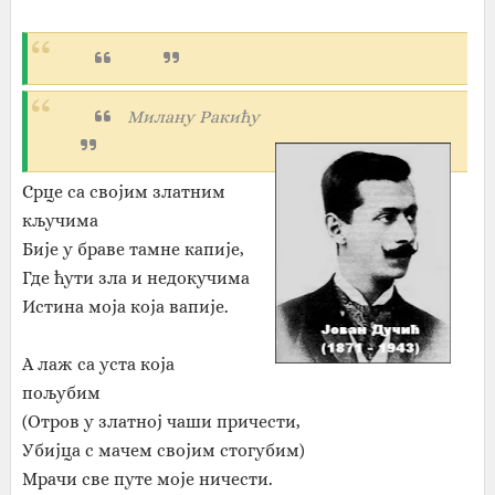
Милану Ракићу
Срце са својим златним
кључима
Бије у браве тамне капије,
Где ћути зла и недокучима
Истина моја која вапије.
А лаж са уста која
пољубим
(Отров у златној чаши причести,
Убијца с мачем својим стогубим)
Мрачи све путе моје ничести.