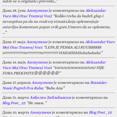
našle se u originalu i prevodu...”
Дана 28. јуна
Anonymous
је коментарисао на
Aleksandar
Vuco Moj Otac Tramvaj Vozi
:
“Koliko treba da budeš glup i
nevaspitan pa da na ovakvoj stranici,koja oplemenjuje
ostavljas komentare poput ovih gore.Umesto da se oplemene,
…”
Дана 27. маја
Anonymous
је коментарисао на
Aleksandar Vuco
Moj Otac Tramvaj Vozi
:
“LEPA JE PESMA ALI RUUSSSSSS
67777777777777677777777767777777777 HAHAHhhHahahahaha”
Дана 14. маја
Anonymous
је коментарисао на
Aleksandar
Vuco Moj Otac Tramvaj Vozi
:
“676767676767676767676767 NIJE
FORA PREKINITE😡😡😡😡😡😡”
Дана 27. априла
Anonymous
је коментарисао на
Branislav
Nusic Pogreb Dva Raba
:
“Baba Ana”
Дана 31. марта
Анђелко Заблаћански
је коментарисао на
Blog Post_22
:
“Не знам. ”
Дана 10. марта
Anonymous
је коментарисао на
Blog Post_22
: