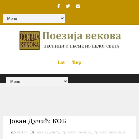
Lat
«
•»
Ћир
Јован Дучић: КОБ
on
14.4.13
in
Јован Дучић
,
Српска поезија
,
Српски песници