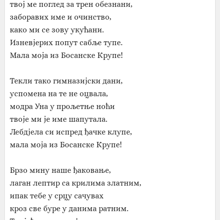
твој ме поглед за трен обезнани,
заборавих име и очинство,
како ми се зову укућани.
Изневјерих попут сабље тупе.
Мала моја из Босанске Крупе!
Текли тако гимназијски дани,
успомена на те не оцвала,
модра Уна у прољетње ноћи
твоје ми је име шапутала.
Лебдјела си испред ђачке клупе,
мала моја из Босанске Крупе!
Брзо мину наше ђаковање,
лаган лептир са крилима златним,
ипак тебе у срцу сачувах
кроз све буре у данима ратним.