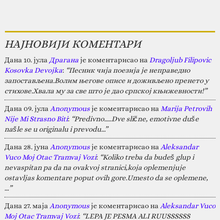
НАЈНОВИЈИ КОМЕНТАРИ
Дана 10. јула
Драгана
је коментарисао на
Dragoljub Filipovic
Kosovka Devojka
:
“Песник чија поезија је неправедно
запостављена.Волим његове описе и доживљено пренето у
стихове.Хвала му за све што је дао српској књижевности!”
Дана 09. јула
Anonymous
је коментарисао на
Marija Petrovih
Nije Mi Strasno Biti
:
“Predivno.....Dve slične, emotivne duše
našle se u originalu i prevodu...”
Дана 28. јуна
Anonymous
је коментарисао на
Aleksandar
Vuco Moj Otac Tramvaj Vozi
:
“Koliko treba da budeš glup i
nevaspitan pa da na ovakvoj stranici,koja oplemenjuje
ostavljas komentare poput ovih gore.Umesto da se oplemene,
…”
Дана 27. маја
Anonymous
је коментарисао на
Aleksandar Vuco
Moj Otac Tramvaj Vozi
:
“LEPA JE PESMA ALI RUUSSSSSS