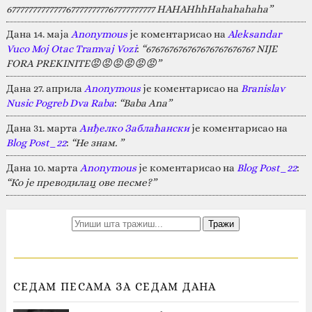
67777777777777677777777767777777777 HAHAHhhHahahahaha”
Дана 14. маја
Anonymous
је коментарисао на
Aleksandar
Vuco Moj Otac Tramvaj Vozi
:
“676767676767676767676767 NIJE
FORA PREKINITE😡😡😡😡😡😡”
Дана 27. априла
Anonymous
је коментарисао на
Branislav
Nusic Pogreb Dva Raba
:
“Baba Ana”
Дана 31. марта
Анђелко Заблаћански
је коментарисао на
Blog Post_22
:
“Не знам. ”
Дана 10. марта
Anonymous
је коментарисао на
Blog Post_22
:
“Ко је преводилац ове песме?”
СЕДАМ ПЕСАМА ЗА СЕДАМ ДАНА