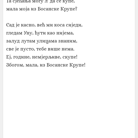
Та сјећања могу л' да се купе,
мала моја из Босанске Крупе?
Сад је касно, већ ми коса сиједи,
гледам Уну, ћути као нијема,
залуд лутам улицама знаним,
све је пусто, тебе више нема.
Еј, године, немјерљиве, скупе!
Збогом, мала, из Босанске Крупе!