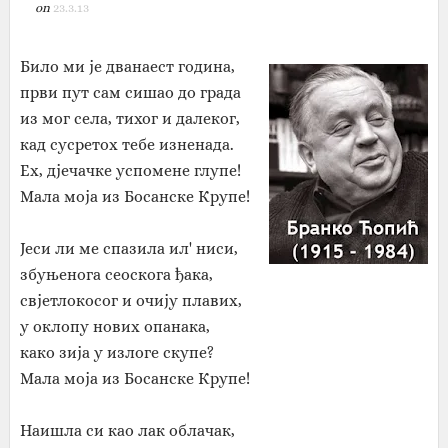
on
23.3.13
Било ми је дванаест година,
први пут сам сишао до града
из мог села, тихог и далеког,
кад сусретох тебе изненада.
Ех, дјечачке успомене глупе!
Мала моја из Босанске Крупе!
Јеси ли ме спазила ил' ниси,
збуњенога сеоскога ђака,
свјетлокосог и очију плавих,
у оклопу нових опанака,
како зија у излоге скупе?
Мала моја из Босанске Крупе!
Наишла си као лак облачак,