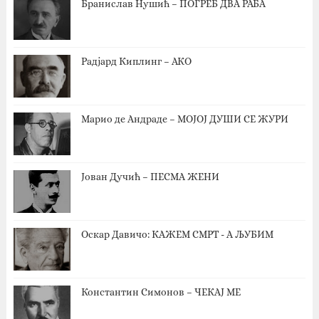
Бранислав Нушић – ПОГРЕБ ДВА РАБА
Радјард Киплинг – АКО
Марио де Андраде – МОЈОЈ ДУШИ СЕ ЖУРИ
Јован Дучић – ПЕСМА ЖЕНИ
Оскар Давичо‎: КАЖЕМ СМРТ - А ЉУБИМ
Константин Симонов – ЧЕКАЈ МЕ