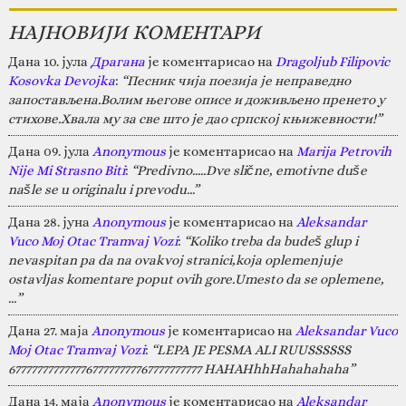
НАЈНОВИЈИ КОМЕНТАРИ
Дана 10. јула
Драгана
је коментарисао на
Dragoljub Filipovic
Kosovka Devojka
:
“Песник чија поезија је неправедно
запостављена.Волим његове описе и доживљено пренето у
стихове.Хвала му за све што је дао српској књижевности!”
Дана 09. јула
Anonymous
је коментарисао на
Marija Petrovih
Nije Mi Strasno Biti
:
“Predivno.....Dve slične, emotivne duše
našle se u originalu i prevodu...”
Дана 28. јуна
Anonymous
је коментарисао на
Aleksandar
Vuco Moj Otac Tramvaj Vozi
:
“Koliko treba da budeš glup i
nevaspitan pa da na ovakvoj stranici,koja oplemenjuje
ostavljas komentare poput ovih gore.Umesto da se oplemene,
…”
Дана 27. маја
Anonymous
је коментарисао на
Aleksandar Vuco
Moj Otac Tramvaj Vozi
:
“LEPA JE PESMA ALI RUUSSSSSS
67777777777777677777777767777777777 HAHAHhhHahahahaha”
Дана 14. маја
Anonymous
је коментарисао на
Aleksandar