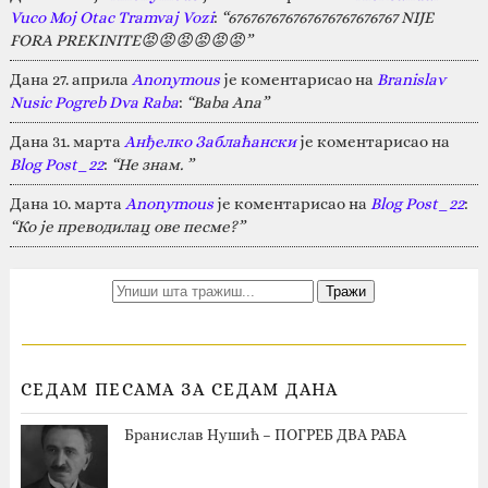
Vuco Moj Otac Tramvaj Vozi
:
“676767676767676767676767 NIJE
FORA PREKINITE😡😡😡😡😡😡”
Дана 27. априла
Anonymous
је коментарисао на
Branislav
Nusic Pogreb Dva Raba
:
“Baba Ana”
Дана 31. марта
Анђелко Заблаћански
је коментарисао на
Blog Post_22
:
“Не знам. ”
Дана 10. марта
Anonymous
је коментарисао на
Blog Post_22
:
“Ко је преводилац ове песме?”
СЕДАМ ПЕСАМА ЗА СЕДАМ ДАНА
Бранислав Нушић – ПОГРЕБ ДВА РАБА