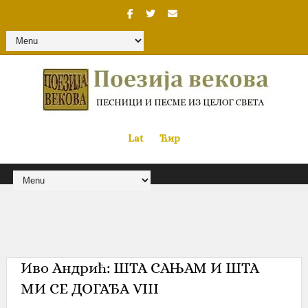
Lat
«
•»
Ћир
Иво Андрић‎: ШТА САЊАМ И ШТА
МИ СЕ ДОГАЂА VIII