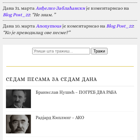
Дана 31. марта
Анђелко Заблаћански
је коментарисао на
Blog Post_22
:
“Не знам. ”
Дана 10. марта
Anonymous
је коментарисао на
Blog Post_22
:
“Ко је преводилац ове песме?”
СЕДАМ ПЕСАМА ЗА СЕДАМ ДАНА
Бранислав Нушић – ПОГРЕБ ДВА РАБА
Радјард Киплинг – АКО