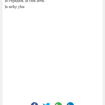
Ја страдам, ја сам јачи.
Ја нећу ући