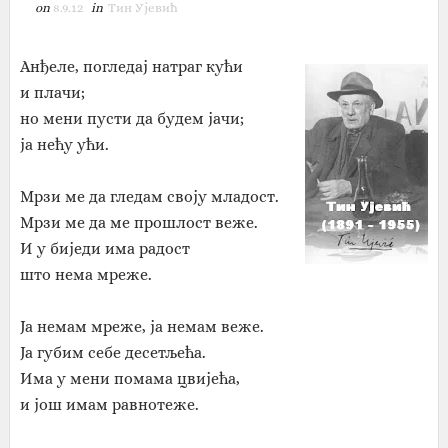
on
8.9.12
in
Тин Ујевић
Анђеле, погледај натраг кући
и плачи;
но мени пусти да будем јачи;
ја нећу ући.
Мрзи ме да гледам своју младост.
Мрзи ме да ме прошлост веже.
И у биједи има радост
што нема мреже.
Ја немам мреже, ја немам веже.
Ја губим себе десетљећа.
Има у мени помама цвијећа,
и још имам равнотеже.