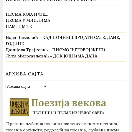
ПЕСМА КОЈА НИЈЕ…
ПЕСМА У МИСЛИМА
ПАМТИМ ТЕ
Нада Павловић – КАД ПОЧНЕШ БРОЈАТИ САТЕ, ДАНЕ,
ГОДИНЕ
Данијела Трајковић – ПИСМО ЊЕГОВОЈ ЖЕНИ
Лука Милосављевић – ДОК ЈОШ ИМА ДАНА
АРХИВА САЈТА
Прелепа љубавна поезија познатих великих песника,
поезија о животу, родољубива поезија, љубавна писма