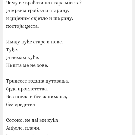
Чему се враћати на стара мјеста?
Ја мрзим гробља и старину,
и цијеним свјетло и ширину:
постоји цеста.
Имају куће старе и нове.
Туђе.
Ја немам куће.
Ништа ме не зове.
Тридесет година путовања,
брда проклетства.
Без посла и без занимања,
без средства
Сотоно, не дај ми кући.
Анђеле, плачи.