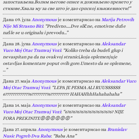
запостављена.Волим његове описе и доживљено пренето у
стихове.Хвала му за све што је дао српској књижевности!”
Дана 09. јула
Anonymous
је коментарисао на
Marija Petrovih
Nije Mi Strasno Biti
:
“Predivno.....Dve slične, emotivne duše
našle se u originalu i prevodu...”
Дана 28. јуна
Anonymous
је коментарисао на
Aleksandar
Vuco Moj Otac Tramvaj Vozi
:
“Koliko treba da budeš glup i
nevaspitan pa da na ovakvoj stranici,koja oplemenjuje
ostavljas komentare poput ovih gore.Umesto da se oplemene,
…”
Дана 27. маја
Anonymous
је коментарисао на
Aleksandar Vuco
Moj Otac Tramvaj Vozi
:
“LEPA JE PESMA ALI RUUSSSSSS
67777777777777677777777767777777777 HAHAHhhHahahahaha”
Дана 14. маја
Anonymous
је коментарисао на
Aleksandar
Vuco Moj Otac Tramvaj Vozi
:
“676767676767676767676767 NIJE
FORA PREKINITE😡😡😡😡😡😡”
Дана 27. априла
Anonymous
је коментарисао на
Branislav
Nusic Pogreb Dva Raba
:
“Baba Ana”