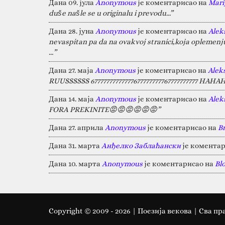
Дана 09. јула
Anonymous
је коментарисао на
Marij
duše našle se u originalu i prevodu...”
Дана 28. јуна
Anonymous
је коментарисао на
Alek
nevaspitan pa da na ovakvoj stranici,koja oplemen
…”
Дана 27. маја
Anonymous
је коментарисао на
Alek
RUUSSSSSS 67777777777777677777777767777777777 HA
Дана 14. маја
Anonymous
је коментарисао на
Alek
FORA PREKINITE😡😡😡😡😡😡”
Дана 27. априла
Anonymous
је коментарисао на
B
Дана 31. марта
Анђелко Заблаћански
је коментар
Дана 10. марта
Anonymous
је коментарисао на
Bl
Copyright © 2009 -
2026
| Поезија векова | Сва пр