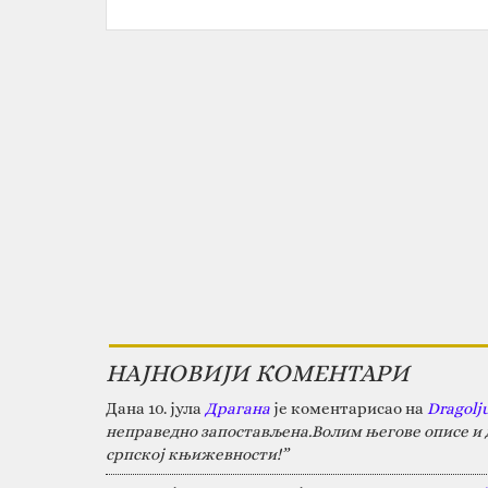
НАЈНОВИЈИ КОМЕНТАРИ
Дана 10. јула
Драгана
је коментарисао на
Dragolj
неправедно запостављена.Волим његове описе и д
српској књижевности!”