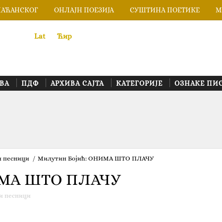
ЛАЋАНСКОГ
ОНЛАЈН ПОЕЗИЈА
СУШТИНА ПОЕТИКЕ
М
Lat
«
•»
Ћир
ВА
ПДФ
АРХИВА САЈТА
КАТЕГОРИЈЕ
ОЗНАКЕ ПИ
и песници
/
Милутин Бојић‎: ‎ОНИМА ШТО ПЛАЧУ
НИМА ШТО ПЛАЧУ
и песници