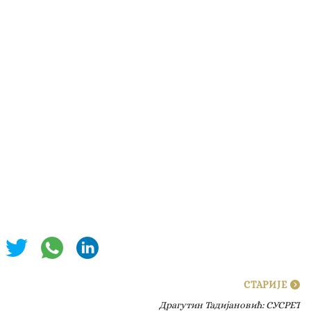
СТАРИЈЕ
Драгутин Тадијановић: СУСРЕТ