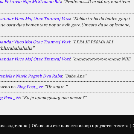
a Petrovih Nije Mi Strasno Biti
:
“Predivno.....Dve slične, emotivne
sandar Vuco Moj Otac Tramvaj Vozi
:
“Koliko treba da budeš glup i
juje ostavljas komentare poput ovih gore.Umesto da se oplemene,
sandar Vuco Moj Otac Tramvaj Vozi
:
“LEPA JE PESMA ALI
HAHhhHahahahaha”
sandar Vuco Moj Otac Tramvaj Vozi
:
“676767676767676767676767 NIJE
ranislav Nusic Pogreb Dva Raba
:
“Baba Ana”
исао на
Blog Post_22
:
“Не знам. ”
og Post_22
:
“Ко је преводилац ове песме?”
ава задржана | Oбавезни сте навести извор преузетог текста |