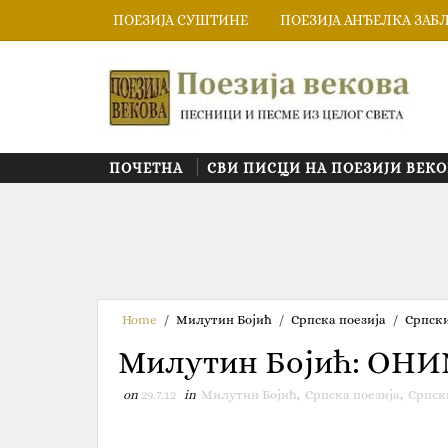
ПОЕЗИЈА СУШТИНЕ
ПОЕЗИЈА АНЂЕЛКА ЗАБ
ПОЧЕТНА
СВИ ПИСЦИ НА ПОЕЗИЈИ ВЕКО
Home
/
Милутин Бојић
/
Српска поезија
/
Српск
Милутин Бојић‎: ‎О
on
29.7.12
in
Милутин Бојић
,
Српска поезија
,
Српск