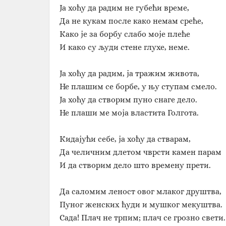
Ја хоћу да радим не губећи време,
Да не кукам после како немам среће,
Како је за борбу слабо моје плеће
И како су људи стене глухе, неме.
Ја хоћу да радим, ја тражим живота,
Не плашим се борбе, у њу ступам смело.
Ја хоћу да створим пуно снаге дело.
Не плаши ме моја властита Голгота.
Кидајући себе, ја хоћу да стварам,
Да челичним длетом чврсти камен парам
И да створим дело што времену прети.
Да саломим леност овог млаког друштва,
Пуног женских ћуди и мушког мекуштва.
Сада! Плач не трпим; плач се грозно свети.