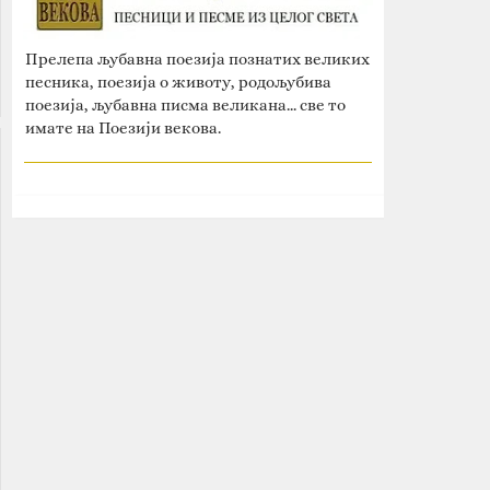
Прелепа љубавна поезија познатих великих
песника, поезија о животу, родољубива
поезија, љубавна писма великана... све то
имате на Поезији векова.