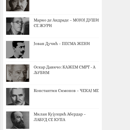
Марио де Андраде – МОЈОЈ ДУШИ
СЕ ЖУРИ
Јован Дучић – ПЕСМА ЖЕНИ
Оскар Давичо‎: КАЖЕМ СМРТ - А
ЉУБИМ
Константин Симонов – ЧЕКАЈ МЕ
Милан Кујунџић Абердар –
ЛАБУД СЕ КУПА