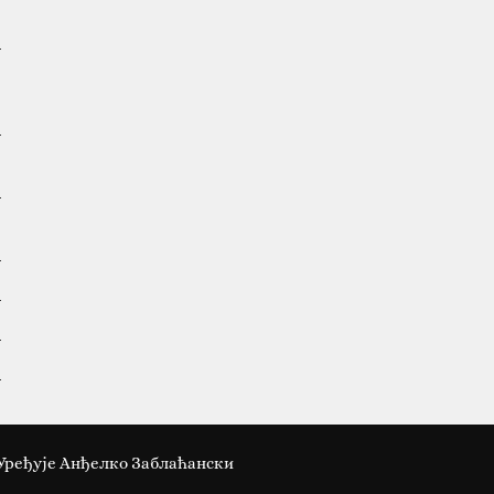
Уређује Анђелко Заблаћански