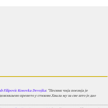
ub Filipovic Kosovka Devojka
:
“Песник чија поезија је
оживљено пренето у стихове.Хвала му за све што је дао