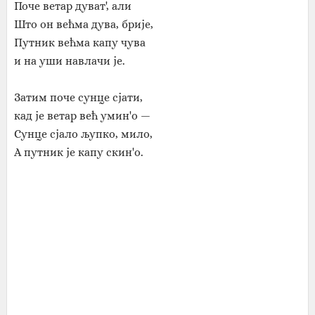
Поче ветар дуват', али
Што он већма дува, брије,
Путник већма капу чува
и на уши навлачи је.
Затим поче сунце сјати,
кад је ветар већ умин'о —
Сунце сјало љупко, мило,
А путник је капу скин'о.