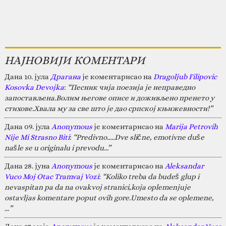
НАЈНОВИЈИ КОМЕНТАРИ
Дана 10. јула
Драгана
је коментарисао на
Dragoljub Filipovic
Kosovka Devojka
:
“Песник чија поезија је неправедно
запостављена.Волим његове описе и доживљено пренето у
стихове.Хвала му за све што је дао српској књижевности!”
Дана 09. јула
Anonymous
је коментарисао на
Marija Petrovih
Nije Mi Strasno Biti
:
“Predivno.....Dve slične, emotivne duše
našle se u originalu i prevodu...”
Дана 28. јуна
Anonymous
је коментарисао на
Aleksandar
Vuco Moj Otac Tramvaj Vozi
:
“Koliko treba da budeš glup i
nevaspitan pa da na ovakvoj stranici,koja oplemenjuje
ostavljas komentare poput ovih gore.Umesto da se oplemene,
…”