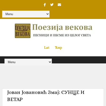
Lat
«
•»
Ћир
Јован Јовановић Змај: СУНЦЕ И
ВЕТАР