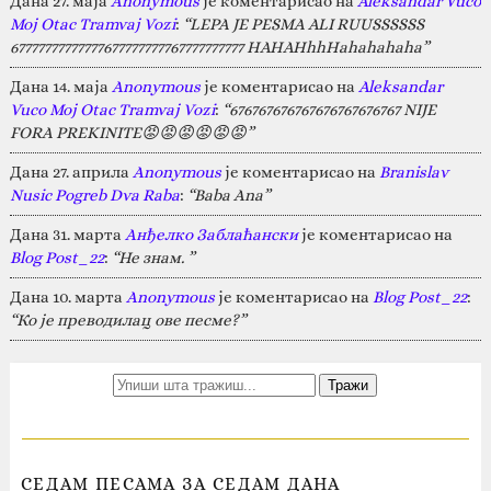
Дана 27. маја
Anonymous
је коментарисао на
Aleksandar Vuco
Moj Otac Tramvaj Vozi
:
“LEPA JE PESMA ALI RUUSSSSSS
67777777777777677777777767777777777 HAHAHhhHahahahaha”
Дана 14. маја
Anonymous
је коментарисао на
Aleksandar
Vuco Moj Otac Tramvaj Vozi
:
“676767676767676767676767 NIJE
FORA PREKINITE😡😡😡😡😡😡”
Дана 27. априла
Anonymous
је коментарисао на
Branislav
Nusic Pogreb Dva Raba
:
“Baba Ana”
Дана 31. марта
Анђелко Заблаћански
је коментарисао на
Blog Post_22
:
“Не знам. ”
Дана 10. марта
Anonymous
је коментарисао на
Blog Post_22
:
“Ко је преводилац ове песме?”
СЕДАМ ПЕСАМА ЗА СЕДАМ ДАНА