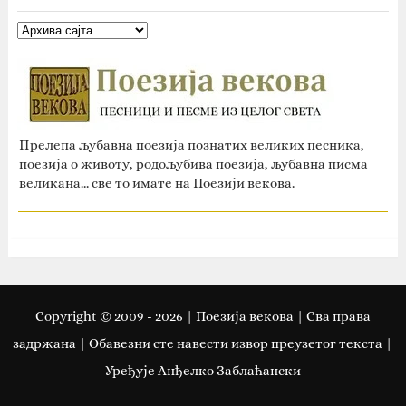
Прелепа љубавна поезија познатих великих песника,
поезија о животу, родољубива поезија, љубавна писма
великана... све то имате на Поезији векова.
Copyright © 2009 -
2026
| Поезија векова | Сва права
задржана | Oбавезни сте навести извор преузетог текста |
Уређује Анђелко Заблаћански