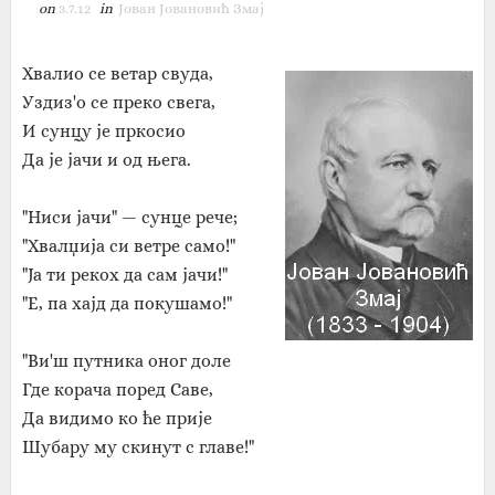
on
3.7.12
in
Јован Јовановић Змај
Хвалио се ветар свуда,
Уздиз'о се преко свега,
И сунцу је пркосио
Да је јачи и од њега.
"Ниси јачи" — сунце рече;
"Хвалџија си ветре само!"
"Ја ти рекох да сам јачи!"
"Е, па хајд да покушамо!"
"Ви'ш путника оног доле
Где корача поред Саве,
Да видимо ко ће прије
Шубару му скинут с главе!"