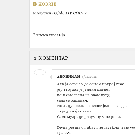
НОВИЈЕ
Милутин Бојић‎: XIV СОНЕТ
Српска поезија
1 КОМЕНТАР:
АНОНИМАН
5/11/2012
Али ја остајем да сањам покрај тебе
јер твој дах је једини магнет
који сам срела на овом путу,
сада се одмарам.
На лицу носим светлост једне звезде,
у срцу твоју слику.
Само мудраци разумеју моје речи.
Divna pesma o ljubavi, ljubavi koja traje več
LJUBAV.