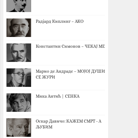
Радјард Киплинг – АКО
Константин Симонов – ЧЕКАЈ МЕ
Марио де Андраде – МОЈОЈ ДУШИ
СЕ ЖУРИ
Мика Антић | СЕНКА
Оскар Давичо‎: КАЖЕМ СМРТ - А
ЉУБИМ