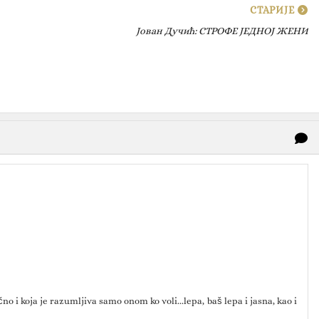
СТАРИЈЕ
Јован Дучић: СТРОФЕ ЈЕДНОЈ ЖЕНИ
no i koja je razumljiva samo onom ko voli...lepa, baš lepa i jasna, kao i