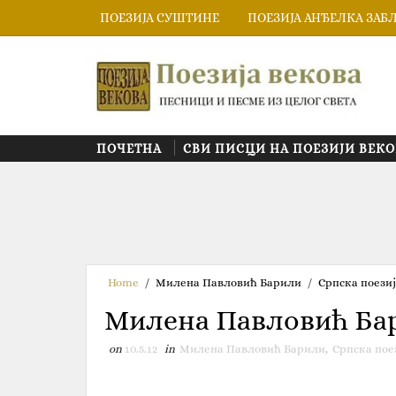
ПОЕЗИЈА СУШТИНЕ
ПОЕЗИЈА АНЂЕЛКА ЗАБ
ПОЧЕТНА
СВИ ПИСЦИ НА ПОЕЗИЈИ ВЕКО
Home
/
Милена Павловић Барили
/
Српска поези
Милена Павловић Ба
on
10.5.12
in
Милена Павловић Барили
,
Српска пое