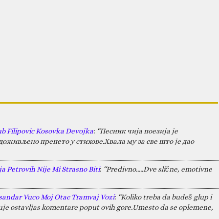
ub Filipovic Kosovka Devojka
:
“Песник чија поезија је
оживљено пренето у стихове.Хвала му за све што је дао
a Petrovih Nije Mi Strasno Biti
:
“Predivno.....Dve slične, emotivne
sandar Vuco Moj Otac Tramvaj Vozi
:
“Koliko treba da budeš glup i
juje ostavljas komentare poput ovih gore.Umesto da se oplemene,