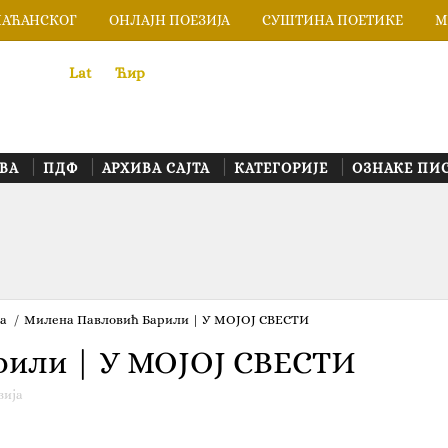
ЛАЋАНСКОГ
ОНЛАЈН ПОЕЗИЈА
СУШТИНА ПОЕТИКЕ
М
Lat
«
•»
Ћир
ВА
ПДФ
АРХИВА САЈТА
КАТЕГОРИЈЕ
ОЗНАКЕ ПИ
ја
/
Милена Павловић Барили | У МОЈОЈ СВЕСТИ
рили | У МОЈОЈ СВЕСТИ
зија