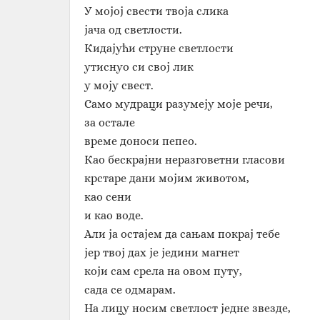
У мојој свести твоја слика
јача од светлости.
Кидајући струне светлости
утиснуо си свој лик
у моју свест.
Само мудраци разумеју моје речи,
за остале
време доноси пепео.
Као бескрајни неразговетни гласови
крстаре дани мојим животом,
као сени
и као воде.
Али ја остајем да сањам покрај тебе
јер твој дах је једини магнет
који сам срела на овом путу,
сада се одмарам.
На лицу носим светлост једне звезде,