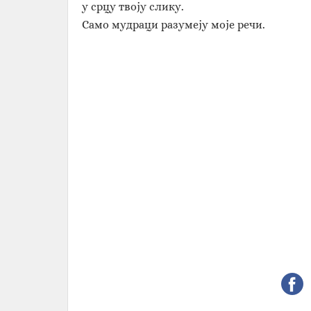
у срцу твоју слику.
Само мудраци разумеју моје речи.