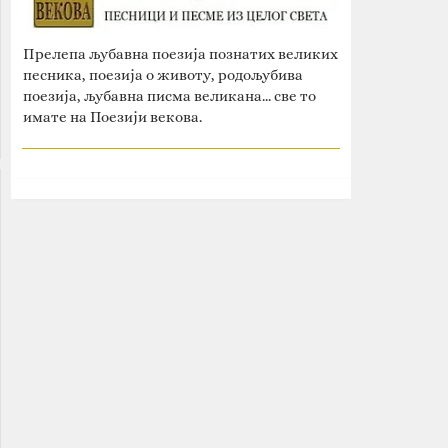
Прелепа љубавна поезија познатих великих
песника, поезија о животу, родољубива
поезија, љубавна писма великана... све то
имате на Поезији векова.