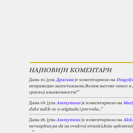
НАЈНОВИЈИ КОМЕНТАРИ
Дана 10. јула
Драгана
је коментарисао на
Dragolj
неправедно запостављена.Волим његове описе и д
српској књижевности!”
Дана 09. јула
Anonymous
је коментарисао на
Marij
duše našle se u originalu i prevodu...”
Дана 28. јуна
Anonymous
је коментарисао на
Alek
nevaspitan pa da na ovakvoj stranici,koja oplemen
…”