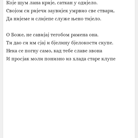
Које шум лана крије, саткан у одијело.
Својом си ријечи заувијек умрвио све ствари,
Да нијеме и слијепе служе њено тијело.
О Боже, не савијај тегобом рамена она.
Ти дао си им сјај и бјелину бјелокости скупе.
Нека се погну само, кад тебе славе звона
И просјак моли понизно из хлада старе клупе