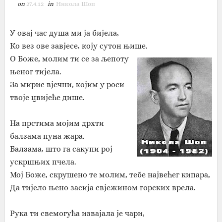
on
27.4.12
in
Никола Шоп
У овај час душа ми ја бијела,
Ко вез ове завјесе, коју сутон њише.
О Боже, молим ти се за љепоту
њеног тијела.
За мирис вјечни, којим у роси
твоје цвијеће дише.
На прстима мојим дрхти
балзама пуна жара.
Балзама, што га сакупи рој
ускршњих пчела.
Мој Боже, скрушено те молим, тебе највећег кипара,
Да тијело њено засија свјежином горских врела.
Рука ти свемогућа извајала је чари,