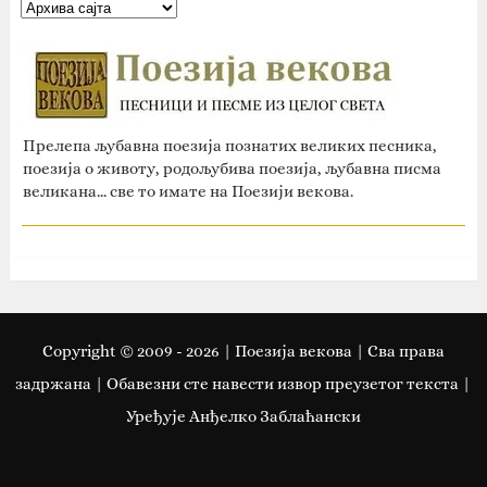
Прелепа љубавна поезија познатих великих песника,
поезија о животу, родољубива поезија, љубавна писма
великана... све то имате на Поезији векова.
Copyright © 2009 -
2026
| Поезија векова | Сва права
задржана | Oбавезни сте навести извор преузетог текста |
Уређује Анђелко Заблаћански