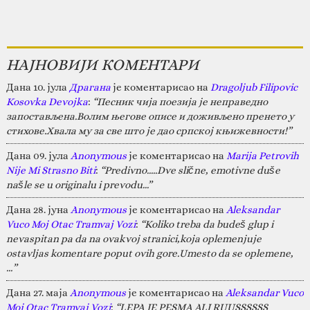
НАЈНОВИЈИ КОМЕНТАРИ
Дана 10. јула
Драгана
је коментарисао на
Dragoljub Filipovic
Kosovka Devojka
:
“Песник чија поезија је неправедно
запостављена.Волим његове описе и доживљено пренето у
стихове.Хвала му за све што је дао српској књижевности!”
Дана 09. јула
Anonymous
је коментарисао на
Marija Petrovih
Nije Mi Strasno Biti
:
“Predivno.....Dve slične, emotivne duše
našle se u originalu i prevodu...”
Дана 28. јуна
Anonymous
је коментарисао на
Aleksandar
Vuco Moj Otac Tramvaj Vozi
:
“Koliko treba da budeš glup i
nevaspitan pa da na ovakvoj stranici,koja oplemenjuje
ostavljas komentare poput ovih gore.Umesto da se oplemene,
…”
Дана 27. маја
Anonymous
је коментарисао на
Aleksandar Vuco
Moj Otac Tramvaj Vozi
:
“LEPA JE PESMA ALI RUUSSSSSS