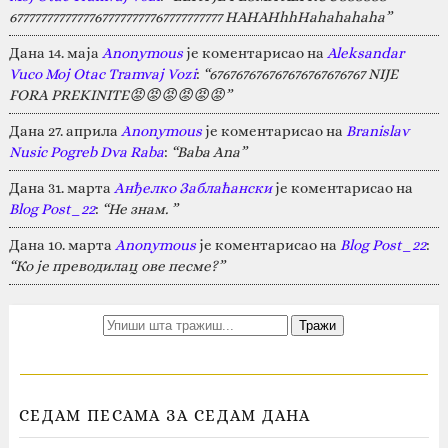
67777777777777677777777767777777777 HAHAHhhHahahahaha”
Дана 14. маја
Anonymous
је коментарисао на
Aleksandar
Vuco Moj Otac Tramvaj Vozi
:
“676767676767676767676767 NIJE
FORA PREKINITE😡😡😡😡😡😡”
Дана 27. априла
Anonymous
је коментарисао на
Branislav
Nusic Pogreb Dva Raba
:
“Baba Ana”
Дана 31. марта
Анђелко Заблаћански
је коментарисао на
Blog Post_22
:
“Не знам. ”
Дана 10. марта
Anonymous
је коментарисао на
Blog Post_22
:
“Ко је преводилац ове песме?”
СЕДАМ ПЕСАМА ЗА СЕДАМ ДАНА