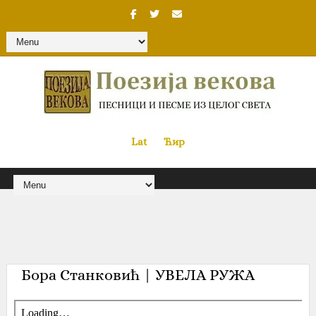
Lat
«
•»
Ћир
Бора Станковић | УВЕЛА РУЖА