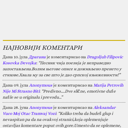
НАЈНОВИЈИ КОМЕНТАРИ
Дана 10. јула
Драгана
је коментарисао на
Dragoljub Filipovic
Kosovka Devojka
:
“Песник чија поезија је неправедно
запостављена.Волим његове описе и доживљено пренето у
стихове.Хвала му за све што је дао српској књижевности!”
Дана 09. јула
Anonymous
је коментарисао на
Marija Petrovih
Nije Mi Strasno Biti
:
“Predivno.....Dve slične, emotivne duše
našle se u originalu i prevodu...”
Дана 28. јуна
Anonymous
је коментарисао на
Aleksandar
Vuco Moj Otac Tramvaj Vozi
:
“Koliko treba da budeš glup i
nevaspitan pa da na ovakvoj stranici,koja oplemenjuje
ostavljas komentare poput ovih gore.Umesto da se oplemene,