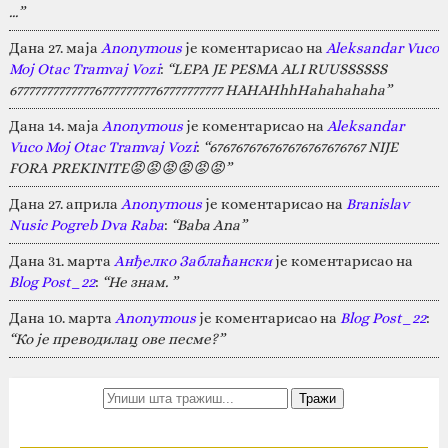
…”
Дана 27. маја
Anonymous
је коментарисао на
Aleksandar Vuco
Moj Otac Tramvaj Vozi
:
“LEPA JE PESMA ALI RUUSSSSSS
67777777777777677777777767777777777 HAHAHhhHahahahaha”
Дана 14. маја
Anonymous
је коментарисао на
Aleksandar
Vuco Moj Otac Tramvaj Vozi
:
“676767676767676767676767 NIJE
FORA PREKINITE😡😡😡😡😡😡”
Дана 27. априла
Anonymous
је коментарисао на
Branislav
Nusic Pogreb Dva Raba
:
“Baba Ana”
Дана 31. марта
Анђелко Заблаћански
је коментарисао на
Blog Post_22
:
“Не знам. ”
Дана 10. марта
Anonymous
је коментарисао на
Blog Post_22
:
“Ко је преводилац ове песме?”