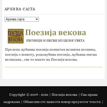
АРХИВА САЈТА
Прелепа љубавна поезија познатих великих песника,
поезија о животу, родољубива поезија, љубавна писма
великана... све то имате на Поезији векова.
Copyright © 2009 -
2026
| Поезија векова | Сва права
задржана | Oбавезни сте навести извор преузетог текста |