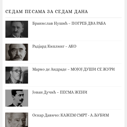
СЕДАМ ПЕСАМА ЗА СЕДАМ ДАНА
Бранислав Нушић – ПОГРЕБ ДВА РАБА
Радјард Киплинг – АКО
Марио де Андраде – МОЈОЈ ДУШИ СЕ ЖУРИ
Јован Дучић – ПЕСМА ЖЕНИ
Оскар Давичо‎: КАЖЕМ СМРТ - А ЉУБИМ