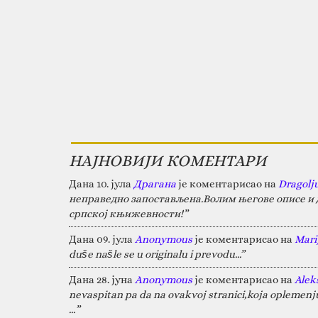
НАЈНОВИЈИ КОМЕНТАРИ
Дана 10. јула
Драгана
је коментарисао на
Dragolj
неправедно запостављена.Волим његове описе и д
српској књижевности!”
Дана 09. јула
Anonymous
је коментарисао на
Marij
duše našle se u originalu i prevodu...”
Дана 28. јуна
Anonymous
је коментарисао на
Alek
nevaspitan pa da na ovakvoj stranici,koja oplemen
…”