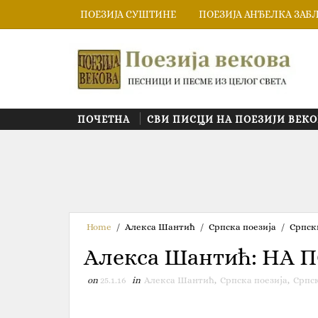
ПОЕЗИЈА СУШТИНЕ
ПОЕЗИЈА АНЂЕЛКА ЗАБ
ПОЧЕТНА
СВИ ПИСЦИ НА ПОЕЗИЈИ ВЕКО
Home
/
Алекса Шантић
/
Српска поезија
/
Српск
Алекса Шантић: НА 
on
25.1.16
in
Алекса Шантић
,
Српска поезија
,
Српс