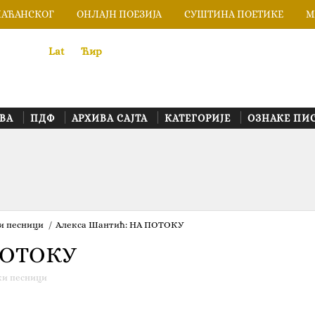
ЛАЋАНСКОГ
ОНЛАЈН ПОЕЗИЈА
СУШТИНА ПОЕТИКЕ
М
Lat
«
•»
Ћир
ВА
ПДФ
АРХИВА САЈТА
КАТЕГОРИЈЕ
ОЗНАКЕ ПИ
и песници
/
Алекса Шантић: НА ПОТОКУ
ПОТОКУ
ки песници