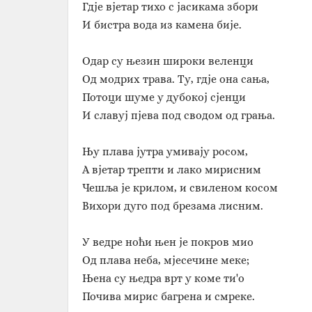
Гдје вјетар тихо с јасикама збори
И бистра вода из камена бије.
Одар су њезин широки веленци
Од модрих трава. Ту, гдје она сања,
Потоци шуме у дубокој сјенци
И славуј пјева под сводом од грања.
Њу плава јутра умивају росом,
А вјетар трепти и лако мирисним
Чешља је крилом, и свиленом косом
Вихори дуго под брезама лисним.
У ведре ноћи њен је покров мио
Од плава неба, мјесечине меке;
Њена су њедра врт у коме ти'о
Почива мирис багрена и смреке.