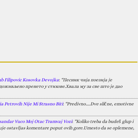
ub Filipovic Kosovka Devojka
:
“Песник чија поезија је
оживљено пренето у стихове.Хвала му за све што је дао
a Petrovih Nije Mi Strasno Biti
:
“Predivno.....Dve slične, emotivne
sandar Vuco Moj Otac Tramvaj Vozi
:
“Koliko treba da budeš glup i
juje ostavljas komentare poput ovih gore.Umesto da se oplemene,