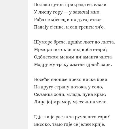
Полако сутон прикрада се, слази
У лисну гору — у завичај мио;
Рађа се мјесец и по дугој стази
Падају сјенке, и сан трепти ти'о.
Шуморе брезе, дршће лист до листа,
Мрмори поток испод врба стари';
Одблеском меким дијаманта чиста
Модру му трску златан црвић зари.
Носећи снопље преко ниске брви
На другу страну потока, у село,
Сељанка ходи, млада, пуна крви;
Лице јој мрамор, мјесечина чело.
Гдје ли је расла та ружа што гори?
Високо, тамо гдје се јелен крије,