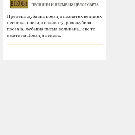
Прелепа љубавна поезија познатих великих
песника, поезија о животу, родољубива
поезија, љубавна писма великана... све то
имате на Поезији векова.