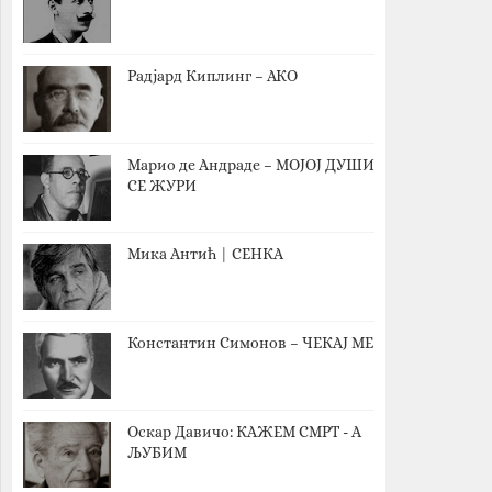
Радјард Киплинг – АКО
Марио де Андраде – МОЈОЈ ДУШИ
СЕ ЖУРИ
Мика Антић | СЕНКА
Константин Симонов – ЧЕКАЈ МЕ
Оскар Давичо‎: КАЖЕМ СМРТ - А
ЉУБИМ