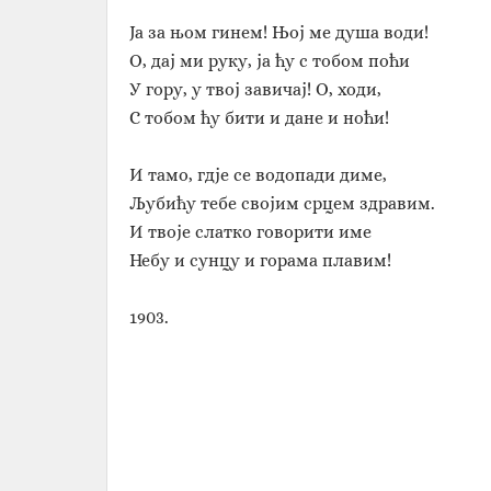
Ја за њом гинем! Њој ме душа води!
О, дај ми руку, ја ћу с тобом поћи
У гору, у твој завичај! О, ходи,
С тобом ћу бити и дане и ноћи!
И тамо, гдје се водопади диме,
Љубићу тебе својим срцем здравим.
И твоје слатко говорити име
Небу и сунцу и горама плавим!
1903.