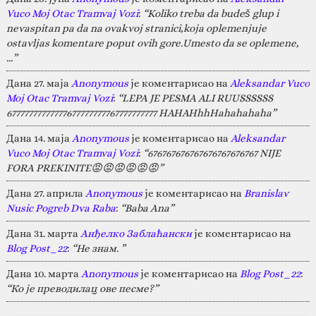
Vuco Moj Otac Tramvaj Vozi
:
“Koliko treba da budeš glup i
nevaspitan pa da na ovakvoj stranici,koja oplemenjuje
ostavljas komentare poput ovih gore.Umesto da se oplemene,
…”
Дана 27. маја
Anonymous
је коментарисао на
Aleksandar Vuco
Moj Otac Tramvaj Vozi
:
“LEPA JE PESMA ALI RUUSSSSSS
67777777777777677777777767777777777 HAHAHhhHahahahaha”
Дана 14. маја
Anonymous
је коментарисао на
Aleksandar
Vuco Moj Otac Tramvaj Vozi
:
“676767676767676767676767 NIJE
FORA PREKINITE😡😡😡😡😡😡”
Дана 27. априла
Anonymous
је коментарисао на
Branislav
Nusic Pogreb Dva Raba
:
“Baba Ana”
Дана 31. марта
Анђелко Заблаћански
је коментарисао на
Blog Post_22
:
“Не знам. ”
Дана 10. марта
Anonymous
је коментарисао на
Blog Post_22
:
“Ко је преводилац ове песме?”