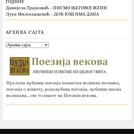
ГОДИНЕ
Данијела Трајковић – ПИСМО ЊЕГОВОЈ ЖЕНИ
Лука Милосављевић – ДОК ЈОШ ИМА ДАНА
АРХИВА САЈТА
Прелепа љубавна поезија познатих великих песника,
поезија о животу, родољубива поезија, љубавна писма
великана... све то имате на Поезији векова.