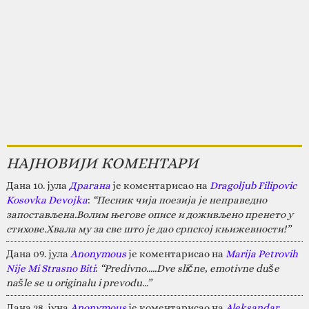
НАЈНОВИЈИ КОМЕНТАРИ
Дана 10. јула
Драгана
је коментарисао на
Dragoljub Filipovic
Kosovka Devojka
:
“Песник чија поезија је неправедно
запостављена.Волим његове описе и доживљено пренето у
стихове.Хвала му за све што је дао српској књижевности!”
Дана 09. јула
Anonymous
је коментарисао на
Marija Petrovih
Nije Mi Strasno Biti
:
“Predivno.....Dve slične, emotivne duše
našle se u originalu i prevodu...”
Дана 28. јуна
Anonymous
је коментарисао на
Aleksandar