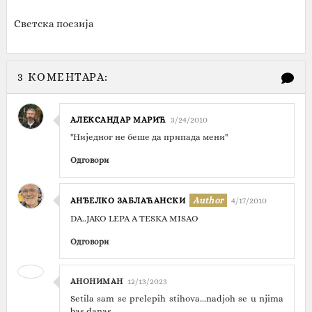
Светска поезија
3 КОМЕНТАРА:
АЛЕКСАНДАР МАРИЋ
3/24/2010
"Ниједног не беше да припада мени"
Одговори
АНЂЕЛКО ЗАБЛАЋАНСКИ
4/17/2010
DA..JAKO LEPA A TESKA MISAO
Одговори
АНОНИМАН
12/13/2023
Setila sam se prelepih stihova...nadjoh se u njima
bas danas...