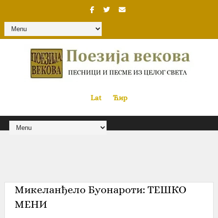
Lat
«
•»
Ћир
Микеланђело Буонароти: ТЕШКО
МЕНИ