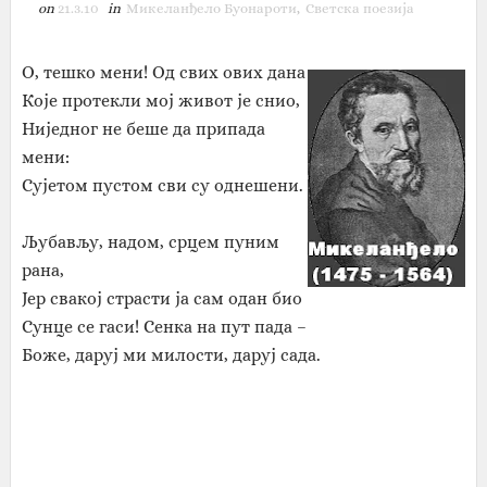
on
21.3.10
in
Микеланђело Буонароти
,
Светска поезија
О, тешко мени! Од свих ових дана
Које протекли мој живот је снио,
Ниједног не беше да припада
мени:
Сујетом пустом сви су однешени.
Љубављу, надом, срцем пуним
рана,
Јер свакој страсти ја сам одан био
Сунце се гаси! Сенка на пут пада –
Боже, даруј ми милости, даруј сада.